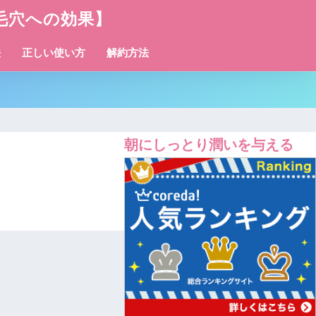
毛穴への効果】
法
正しい使い方
解約方法
朝にしっとり潤いを与える