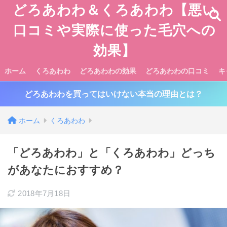
どろあわわ＆くろあわわ【悪い
口コミや実際に使った毛穴への
効果】
ホーム
くろあわわ
どろあわわの効果
どろあわわの口コミ
キ
どろあわわを買ってはいけない本当の理由とは？
ホーム
くろあわわ
「どろあわわ」と「くろあわわ」どっち
があなたにおすすめ？
2018年7月18日