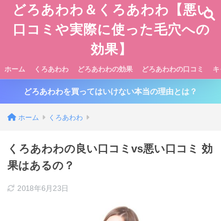
どろあわわ＆くろあわわ【悪い
口コミや実際に使った毛穴への
効果】
ホーム
くろあわわ
どろあわわの効果
どろあわわの口コミ
キ
どろあわわを買ってはいけない本当の理由とは？
ホーム
くろあわわ
くろあわわの良い口コミvs悪い口コミ 効
果はあるの？
2018年6月23日