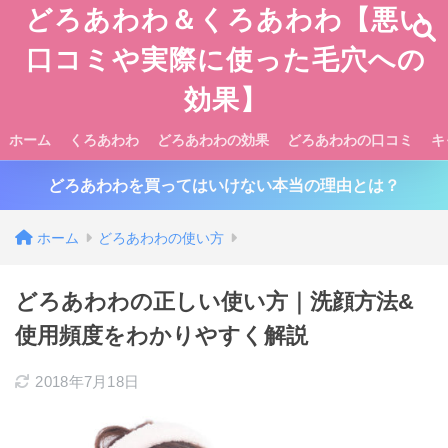
どろあわわ＆くろあわわ【悪い
口コミや実際に使った毛穴への
効果】
ホーム
くろあわわ
どろあわわの効果
どろあわわの口コミ
キ
どろあわわを買ってはいけない本当の理由とは？
ホーム
どろあわわの使い方
どろあわわの正しい使い方｜洗顔方法&
使用頻度をわかりやすく解説
2018年7月18日